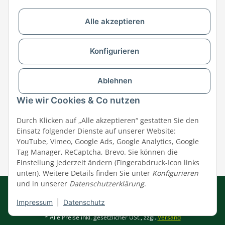
Alle akzeptieren
Versandpartner & Zahlungsmöglichkeiten
Konfigurieren
Ablehnen
Wie wir Cookies & Co nutzen
Durch Klicken auf „Alle akzeptieren“ gestatten Sie den
Einsatz folgender Dienste auf unserer Website:
YouTube, Vimeo, Google Ads, Google Analytics, Google
Tag Manager, ReCaptcha, Brevo. Sie können die
Einstellung jederzeit ändern (Fingerabdruck-Icon links
unten). Weitere Details finden Sie unter
Konfigurieren
und in unserer
Datenschutzerklärung
.
Impressum
|
AGB
|
Datenschutz
© MEGAZOO Alpha GmbH
Impressum
|
Datenschutz
* Alle Preise inkl. gesetzlicher USt., zzgl.
Versand