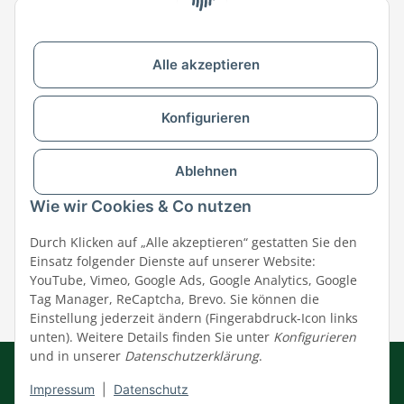
Zu MEGAZOO-nord.de wechseln
Alle akzeptieren
Versandpartner & Zahlungsmöglichkeiten
Konfigurieren
Ablehnen
Wie wir Cookies & Co nutzen
Durch Klicken auf „Alle akzeptieren“ gestatten Sie den
Einsatz folgender Dienste auf unserer Website:
YouTube, Vimeo, Google Ads, Google Analytics, Google
Tag Manager, ReCaptcha, Brevo. Sie können die
Einstellung jederzeit ändern (Fingerabdruck-Icon links
unten). Weitere Details finden Sie unter
Konfigurieren
und in unserer
Datenschutzerklärung
.
Impressum
|
AGB
|
Datenschutz
© MEGAZOO Alpha GmbH
Impressum
|
Datenschutz