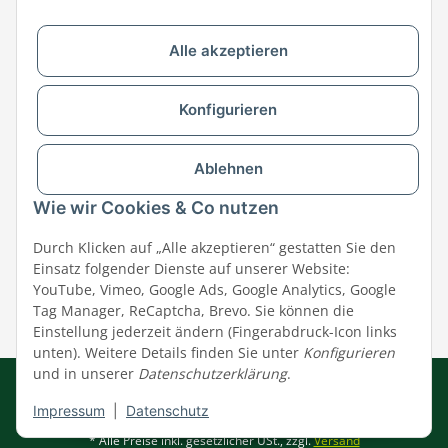
Alle akzeptieren
Versandpartner & Zahlungsmöglichkeiten
Konfigurieren
Ablehnen
Wie wir Cookies & Co nutzen
Durch Klicken auf „Alle akzeptieren“ gestatten Sie den
Einsatz folgender Dienste auf unserer Website:
YouTube, Vimeo, Google Ads, Google Analytics, Google
Tag Manager, ReCaptcha, Brevo. Sie können die
Einstellung jederzeit ändern (Fingerabdruck-Icon links
unten). Weitere Details finden Sie unter
Konfigurieren
und in unserer
Datenschutzerklärung
.
Impressum
|
AGB
|
Datenschutz
© MEGAZOO Alpha GmbH
Impressum
|
Datenschutz
* Alle Preise inkl. gesetzlicher USt., zzgl.
Versand