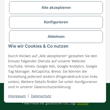
Alle akzeptieren
Versandpartner & Zahlungsmöglichkeiten
Konfigurieren
Ablehnen
Wie wir Cookies & Co nutzen
Durch Klicken auf „Alle akzeptieren“ gestatten Sie den
Einsatz folgender Dienste auf unserer Website:
YouTube, Vimeo, Google Ads, Google Analytics, Google
Tag Manager, ReCaptcha, Brevo. Sie können die
Einstellung jederzeit ändern (Fingerabdruck-Icon links
unten). Weitere Details finden Sie unter
Konfigurieren
und in unserer
Datenschutzerklärung
.
Impressum
|
AGB
|
Datenschutz
© MEGAZOO Alpha GmbH
Impressum
|
Datenschutz
* Alle Preise inkl. gesetzlicher USt., zzgl.
Versand