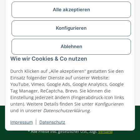
Alle akzeptieren
Versandpartner & Zahlungsmöglichkeiten
Konfigurieren
Ablehnen
Wie wir Cookies & Co nutzen
Durch Klicken auf „Alle akzeptieren“ gestatten Sie den
Einsatz folgender Dienste auf unserer Website:
YouTube, Vimeo, Google Ads, Google Analytics, Google
Tag Manager, ReCaptcha, Brevo. Sie können die
Einstellung jederzeit ändern (Fingerabdruck-Icon links
unten). Weitere Details finden Sie unter
Konfigurieren
und in unserer
Datenschutzerklärung
.
Impressum
|
AGB
|
Datenschutz
© MEGAZOO Alpha GmbH
Impressum
|
Datenschutz
* Alle Preise inkl. gesetzlicher USt., zzgl.
Versand