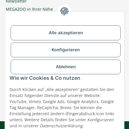
Newsletter
MEGAZOO in Ihrer Nähe
Zu MEGAZOO-nord.de wechseln
Alle akzeptieren
Versandpartner & Zahlungsmöglichkeiten
Konfigurieren
Ablehnen
Wie wir Cookies & Co nutzen
Durch Klicken auf „Alle akzeptieren“ gestatten Sie den
Einsatz folgender Dienste auf unserer Website:
YouTube, Vimeo, Google Ads, Google Analytics, Google
Tag Manager, ReCaptcha, Brevo. Sie können die
Einstellung jederzeit ändern (Fingerabdruck-Icon links
unten). Weitere Details finden Sie unter
Konfigurieren
und in unserer
Datenschutzerklärung
.
Impressum
|
AGB
|
Datenschutz