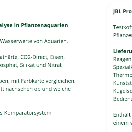
JBL Pr
alyse in Pflanzenaquarien
Testkof
Pflanz
r Wasserwerte von Aquarien.
Liefer
härte, CO2-Direct, Eisen,
Reagenz
phat, Silikat und Nitrat
Spezialk
Thermo
n, mit Farbkarte vergleichen,
Kunstst
att nachsehen ob und welche
Kugelsc
Bedien
as Komparatorsystem
Enthält
einem w