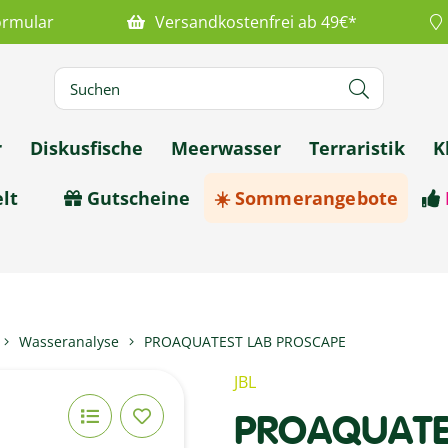
ormular
Versandkostenfrei ab 49€*
r
Diskusfische
Meerwasser
Terraristik
K
lt
Gutscheine
☀️ Sommerangebote
Wasseranalyse
PROAQUATEST LAB PROSCAPE
JBL
PROAQUATE