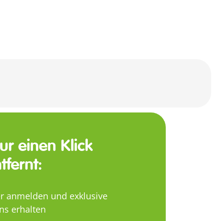
nur einen Klick
tfernt:
er anmelden und exklusive
ns erhalten