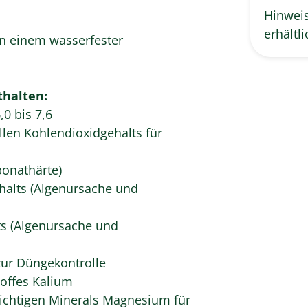
Hinweis
erhältli
in einem wasserfester
thalten:
0 bis 7,6
len Kohlendioxidgehalts für
bonathärte)
alts (Algenursache und
s (Algenursache und
zur Düngekontrolle
offes Kalium
chtigen Minerals Magnesium für