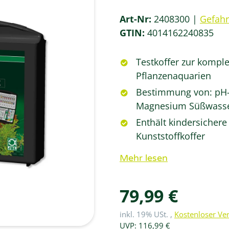
Art-Nr:
2408300
Gefah
GTIN:
4014162240835
Testkoffer zur kompl
Pflanzenaquarien
Bestimmung von: pH-W
Magnesium Süßwasser,
Enthält kindersicher
Kunststoffkoffer
Mehr lesen
79,99 €
inkl. 19% USt. ,
Kostenloser Ve
UVP
:
116,99 €