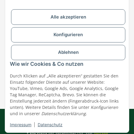
Zu MEGAZOO-nord.de wechseln
Alle akzeptieren
Versandpartner & Zahlungsmöglichkeiten
Konfigurieren
Ablehnen
Wie wir Cookies & Co nutzen
Durch Klicken auf „Alle akzeptieren“ gestatten Sie den
Einsatz folgender Dienste auf unserer Website:
YouTube, Vimeo, Google Ads, Google Analytics, Google
Tag Manager, ReCaptcha, Brevo. Sie können die
Einstellung jederzeit ändern (Fingerabdruck-Icon links
unten). Weitere Details finden Sie unter
Konfigurieren
und in unserer
Datenschutzerklärung
.
Impressum
|
AGB
|
Datenschutz
© MEGAZOO Alpha GmbH
Impressum
|
Datenschutz
* Alle Preise inkl. gesetzlicher USt., zzgl.
Versand