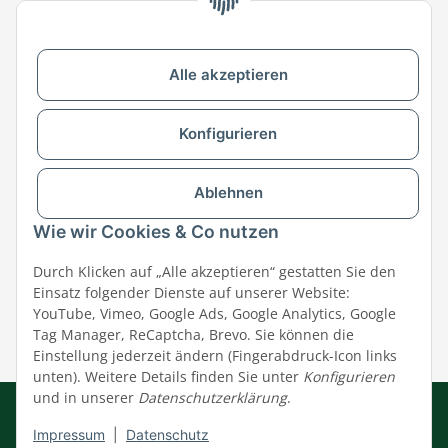
Zu MEGAZOO-nord.de wechseln
Alle akzeptieren
Versandpartner & Zahlungsmöglichkeiten
Konfigurieren
Ablehnen
Wie wir Cookies & Co nutzen
Durch Klicken auf „Alle akzeptieren“ gestatten Sie den
Einsatz folgender Dienste auf unserer Website:
YouTube, Vimeo, Google Ads, Google Analytics, Google
Tag Manager, ReCaptcha, Brevo. Sie können die
Einstellung jederzeit ändern (Fingerabdruck-Icon links
unten). Weitere Details finden Sie unter
Konfigurieren
und in unserer
Datenschutzerklärung
.
Impressum
|
AGB
|
Datenschutz
© MEGAZOO Alpha GmbH
Impressum
|
Datenschutz