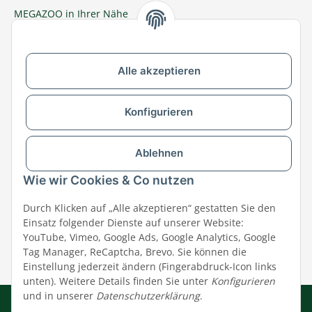
MEGAZOO in Ihrer Nähe
Zu MEGAZOO-nord.de wechseln
Alle akzeptieren
Versandpartner & Zahlungsmöglichkeiten
Konfigurieren
Ablehnen
Wie wir Cookies & Co nutzen
Durch Klicken auf „Alle akzeptieren“ gestatten Sie den
Einsatz folgender Dienste auf unserer Website:
YouTube, Vimeo, Google Ads, Google Analytics, Google
Tag Manager, ReCaptcha, Brevo. Sie können die
Einstellung jederzeit ändern (Fingerabdruck-Icon links
unten). Weitere Details finden Sie unter
Konfigurieren
und in unserer
Datenschutzerklärung
.
Impressum
|
AGB
|
Datenschutz