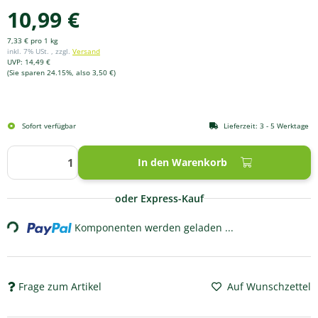
10,99 €
7,33 € pro 1 kg
inkl. 7% USt. , zzgl.
Versand
UVP
:
14,49 €
(Sie sparen
24.15%
, also
3,50 €
)
Sofort verfügbar
Lieferzeit:
3 - 5 Werktage
In den Warenkorb
ing...
oder Express-Kauf
Komponenten werden geladen ...
Frage zum Artikel
Auf Wunschzettel