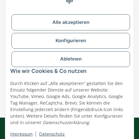
Zu MEGAZOO-nord.de wechseln
Alle akzeptieren
Versandpartner & Zahlungsmöglichkeiten
Konfigurieren
Ablehnen
Wie wir Cookies & Co nutzen
Durch Klicken auf „Alle akzeptieren“ gestatten Sie den
Einsatz folgender Dienste auf unserer Website:
YouTube, Vimeo, Google Ads, Google Analytics, Google
Tag Manager, ReCaptcha, Brevo. Sie können die
Einstellung jederzeit ändern (Fingerabdruck-Icon links
unten). Weitere Details finden Sie unter
Konfigurieren
und in unserer
Datenschutzerklärung
.
Impressum
|
AGB
|
Datenschutz
© MEGAZOO Alpha GmbH
Impressum
|
Datenschutz