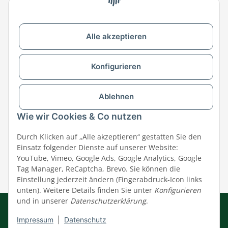
Zu MEGAZOO-nord.de wechseln
Alle akzeptieren
Versandpartner & Zahlungsmöglichkeiten
Konfigurieren
Ablehnen
Wie wir Cookies & Co nutzen
Durch Klicken auf „Alle akzeptieren“ gestatten Sie den
Einsatz folgender Dienste auf unserer Website:
YouTube, Vimeo, Google Ads, Google Analytics, Google
Tag Manager, ReCaptcha, Brevo. Sie können die
Einstellung jederzeit ändern (Fingerabdruck-Icon links
unten). Weitere Details finden Sie unter
Konfigurieren
und in unserer
Datenschutzerklärung
.
Impressum
|
AGB
|
Datenschutz
© MEGAZOO Alpha GmbH
Impressum
|
Datenschutz