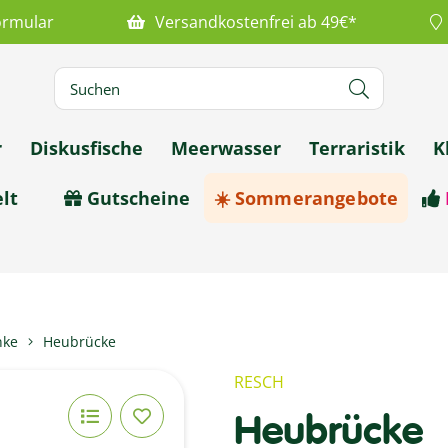
ormular
Versandkostenfrei ab 49€*
r
Diskusfische
Meerwasser
Terraristik
K
lt
Gutscheine
☀️ Sommerangebote
nke
Heubrücke
RESCH
Heubrücke