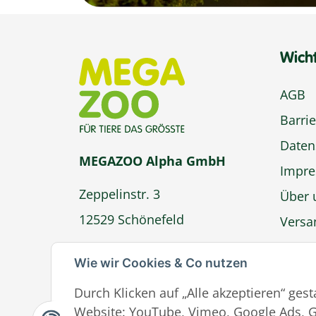
Wich
AGB
Barrie
Daten
MEGAZOO Alpha GmbH
Impr
Zeppelinstr. 3
Über 
12529 Schönefeld
Versa
Zahlu
info@megazoo-shop.de
Wie wir Cookies & Co nutzen
Wider
Durch Klicken auf „Alle akzeptieren“ ges
Ver
Website: YouTube, Vimeo, Google Ads, G