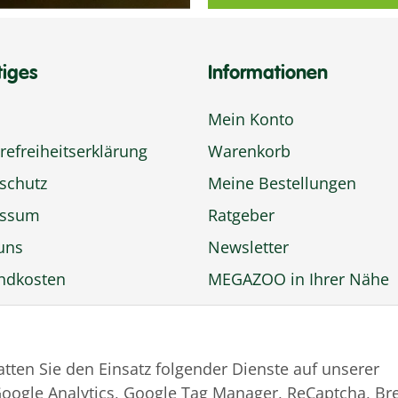
tiges
Informationen
Mein Konto
refreiheitserklärung
Warenkorb
schutz
Meine Bestellungen
essum
Ratgeber
uns
Newsletter
ndkosten
MEGAZOO in Ihrer Nähe
ngsmöglichkeiten
Zu MEGAZOO-nord.de
rufsbelehrung
wechseln
tatten Sie den Einsatz folgender Dienste auf unserer
trag widerrufen
oogle Analytics, Google Tag Manager, ReCaptcha, Br