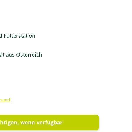
nd Futterstation
ät aus Österreich
rsand
htigen, wenn verfügbar