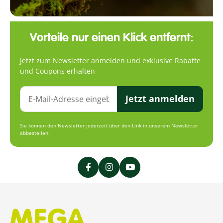
Vorteile nur einen Klick entfernt:
Jetzt zum Newsletter anmelden und exklusive Rabatte
und Coupons erhalten
Jetzt anmelden
Sie können den Newsletter jederzeit über den Link in unserem Newsletter
abbestellen.