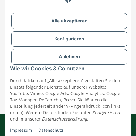
Zu MEGAZOO-nord.de wechseln
Alle akzeptieren
Versandpartner & Zahlungsmöglichkeiten
Konfigurieren
Ablehnen
Wie wir Cookies & Co nutzen
Durch Klicken auf „Alle akzeptieren“ gestatten Sie den
Einsatz folgender Dienste auf unserer Website:
YouTube, Vimeo, Google Ads, Google Analytics, Google
Tag Manager, ReCaptcha, Brevo. Sie können die
Einstellung jederzeit ändern (Fingerabdruck-Icon links
unten). Weitere Details finden Sie unter
Konfigurieren
und in unserer
Datenschutzerklärung
.
Impressum
|
AGB
|
Datenschutz
© MEGAZOO Alpha GmbH
Impressum
|
Datenschutz