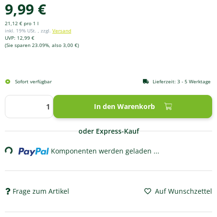
9,99 €
21,12 € pro 1 l
inkl. 19% USt. , zzgl.
Versand
UVP
:
12,99 €
(Sie sparen
23.09%
, also
3,00 €
)
Sofort verfügbar
Lieferzeit:
3 - 5 Werktage
In den Warenkorb
ading...
oder Express-Kauf
Komponenten werden geladen ...
Frage zum Artikel
Auf Wunschzettel