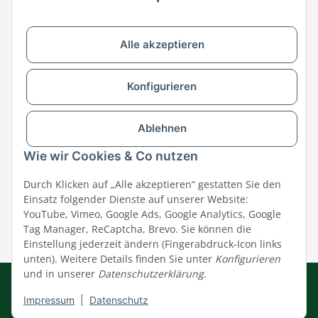
Zu MEGAZOO-nord.de wechseln
Alle akzeptieren
Versandpartner & Zahlungsmöglichkeiten
Konfigurieren
Ablehnen
Wie wir Cookies & Co nutzen
Durch Klicken auf „Alle akzeptieren“ gestatten Sie den
Einsatz folgender Dienste auf unserer Website:
YouTube, Vimeo, Google Ads, Google Analytics, Google
Tag Manager, ReCaptcha, Brevo. Sie können die
Einstellung jederzeit ändern (Fingerabdruck-Icon links
unten). Weitere Details finden Sie unter
Konfigurieren
und in unserer
Datenschutzerklärung
.
Impressum
|
AGB
|
Datenschutz
© MEGAZOO Alpha GmbH
Impressum
|
Datenschutz